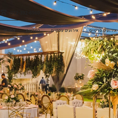
072-392-6960
אירועים פרטיים
אירועים עסקיים
המלצות
המגזין