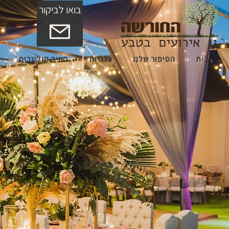
בואו לביקור
בית
הסיפור שלנו
גלריות
חוויה קולינרית